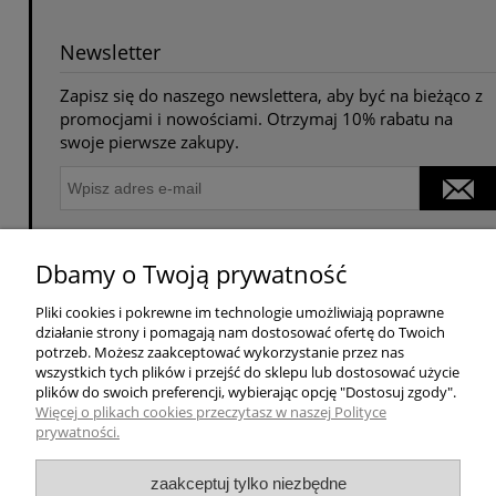
Newsletter
Zapisz się do naszego newslettera, aby być na bieżąco z
promocjami i nowościami. Otrzymaj 10% rabatu na
swoje pierwsze zakupy.
Dbamy o Twoją prywatność
POMOC
Pliki cookies i pokrewne im technologie umożliwiają poprawne
działanie strony i pomagają nam dostosować ofertę do Twoich
potrzeb. Możesz zaakceptować wykorzystanie przez nas
SOCIAL MEDIA
wszystkich tych plików i przejść do sklepu lub dostosować użycie
plików do swoich preferencji, wybierając opcję "Dostosuj zgody".
Więcej o plikach cookies przeczytasz w naszej Polityce
MOJE KONTO
prywatności.
PŁATNOŚCI I DOSTAWA
zaakceptuj tylko niezbędne