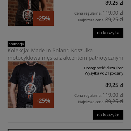
89,25 zł
119,00 zł
Cena regularna:
-25%
89,25 zł
Najniższa cena:
do koszyka
promocja
Kolekcja: Made In Poland Koszulka
motocyklowa męska z akcentem patriotycznym
Dostępność:
duża ilość
Wysyłka w:
24 godziny
89,25 zł
119,00 zł
Cena regularna:
-25%
89,25 zł
Najniższa cena:
do koszyka