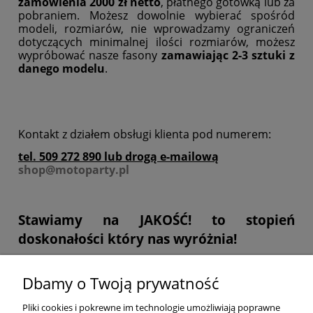
zamówienia 2000 zł netto
, płatnego gotówką lub za
pobraniem. Możesz dowolnie wybierać spośród
modeli, rozmiarów, nie wprowadzamy ograniczeń
dotyczących minimalnej ilości rozmiarów, możesz
wypróbować nasze fasony
zamawiając 2-3 sztuki
z
danego modelu
.
Kontakt z działem obsługi klienta pod numerem:
tel. 509 272 890 lub drogą e-mailową
shop@motoparty.pl
Stawiamy na
JAKOŚĆ!
to stopień
doskonałości który nas wyróżnia!
Dbamy o Twoją prywatność
POMOC
Pliki cookies i pokrewne im technologie umożliwiają poprawne