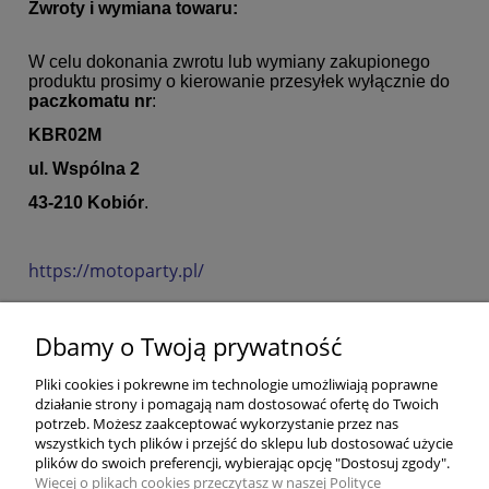
Zwroty i wymiana towaru:
W celu dokonania zwrotu lub wymiany zakupionego
produktu prosimy o kierowanie przesyłek wyłącznie do
paczkomatu nr
:
KBR02M
ul. Wspólna 2
43-210 Kobiór
.
https://motoparty.pl/
Dbamy o Twoją prywatność
POMOC
Pliki cookies i pokrewne im technologie umożliwiają poprawne
działanie strony i pomagają nam dostosować ofertę do Twoich
potrzeb. Możesz zaakceptować wykorzystanie przez nas
SOCIAL MEDIA
wszystkich tych plików i przejść do sklepu lub dostosować użycie
plików do swoich preferencji, wybierając opcję "Dostosuj zgody".
Więcej o plikach cookies przeczytasz w naszej Polityce